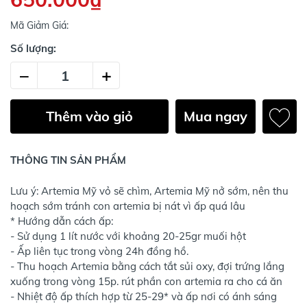
Mã Giảm Giá:
Số lượng:
–
+
Thêm vào giỏ
Mua ngay
THÔNG TIN SẢN PHẨM
Lưu ý: Artemia Mỹ vỏ sẽ chìm, Artemia Mỹ nở sớm, nên thu
hoạch sớm tránh con artemia bị nát vì ấp quá lâu
* Hướng dẫn cách ấp:
- Sử dụng 1 lít nước với khoảng 20-25gr muối hột
- Ấp liên tục trong vòng 24h đồng hồ.
- Thu hoạch Artemia bằng cách tắt sủi oxy, đợi trứng lắng
xuống trong vòng 15p. rút phần con artemia ra cho cá ăn
- Nhiệt độ ấp thích hợp từ 25-29* và ấp nơi có ánh sáng