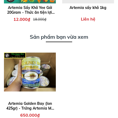
Artemia Sấy Khô Yee Gói
Artemia sấy khô 1kg
20Gram - Thức ăn tiện lợi,
cho ăn trực tiếp, bổ sung
Liên hệ
12.000₫
18.000₫
chất dinh dưỡng cho cá bảy
màu , cá cảnh nhỏ...
Sản phẩm bạn vừa xem
Artemia Golden Bay (lon
425gr) - Trứng Artemia Mỹ
Chất Lượng nở Cao, Thời
650.000₫
gian thu hoạch nhanh chóng