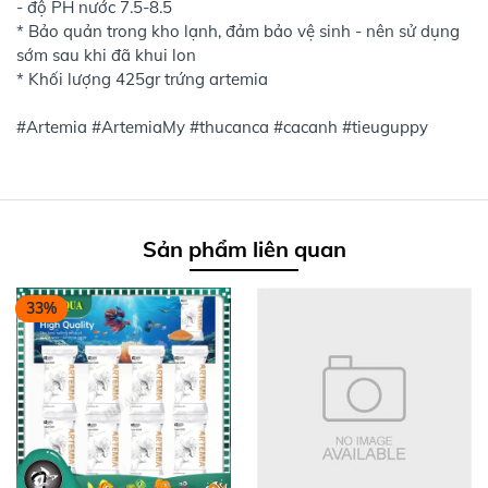
- độ PH nước 7.5-8.5
* Bảo quản trong kho lạnh, đảm bảo vệ sinh - nên sử dụng
sớm sau khi đã khui lon
* Khối lượng 425gr trứng artemia
#Artemia #ArtemiaMy #thucanca #cacanh #tieuguppy
Sản phẩm liên quan
33%