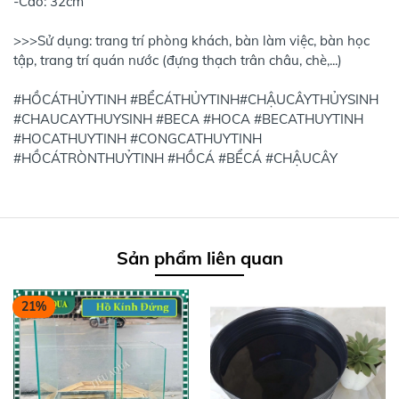
-Cao: 32cm
>>>Sử dụng: trang trí phòng khách, bàn làm việc, bàn học
tập, trang trí quán nước (đựng thạch trân châu, chè,...)
#HỒCÁTHỦYTINH #BỂCÁTHỦYTINH#CHẬUCÂYTHỦYSINH
#CHAUCAYTHUYSINH #BECA #HOCA #BECATHUYTINH
#HOCATHUYTINH #CONGCATHUYTINH
#HỒCÁTRÒNTHUỶTINH #HỒCÁ #BỂCÁ #CHẬUCÂY
Sản phẩm liên quan
21%