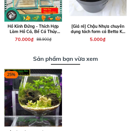
Hồ Kính Đứng - Thích Hợp
[Giá rẻ] Chậu Nhựa chuyên
Làm Hồ Cá, Bể Cá Thủy
dụng tách form cá Betta KT
Sinh, Hồ Kính Trưng Bày
20x16cm
70.000₫
5.000₫
88.900₫
Sản phẩm bạn vừa xem
25%