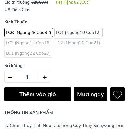
Giá thị trường:
328.800₫
Tiết kiệm:
82.300₫
Mã Giảm Giá:
Kích Thước
LCĐ (Ngang28 Cao32)
LC4 (Ngang10 Cao12)
LC3 (Ngang14 Cao16)
LC2 (Ngang20 Cao21)
LC1 (Ngang22 Cao27)
Số lượng:
–
+
Thêm vào giỏ
Mua ngay
THÔNG TIN SẢN PHẨM
Ly Chân Thủy Tinh Nuôi Cá/Trồng Cây Thuỷ Sinh/Đựng Trân