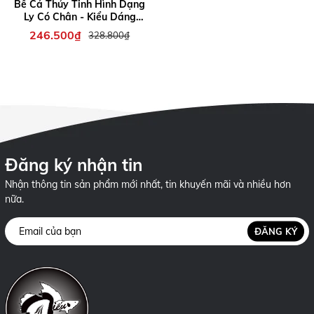
Bể Cá Thủy Tinh Hình Dạng
Ly Có Chân - Kiểu Dáng
Đẹp, Tinh Tế, Phù Hợp Trang
246.500₫
328.800₫
Trí
Đăng ký nhận tin
Nhận thông tin sản phẩm mới nhất, tin khuyến mãi và nhiều hơn
nữa.
ĐĂNG KÝ