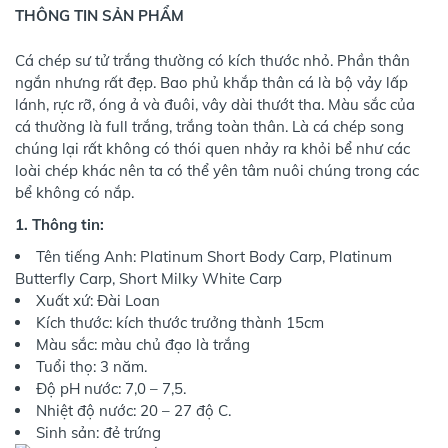
THÔNG TIN SẢN PHẨM
Cá chép sư tử trắng thường có kích thước nhỏ. Phần thân
ngắn nhưng rất đẹp. Bao phủ khắp thân cá là bộ vảy lấp
lánh, rực rỡ, óng ả và đuôi, vây dài thướt tha. Màu sắc của
cá thường là full trắng, trắng toàn thân. Là cá chép song
chúng lại rất không có thói quen nhảy ra khỏi bể như các
loài chép khác nên ta có thể yên tâm nuôi chúng trong các
bể không có nắp.
1. Thông tin:
Tên tiếng Anh: Platinum Short Body Carp, Platinum
Butterfly Carp, Short Milky White Carp
Xuất xứ: Đài Loan
Kích thước: kích thước trưởng thành 15cm
Màu sắc: màu chủ đạo là trắng
Tuổi thọ: 3 năm.
Độ pH nước: 7,0 – 7,5.
Nhiệt độ nước: 20 – 27 độ C.
Sinh sản: đẻ trứng