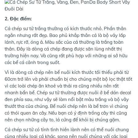
2. Đặc điểm:
Cá chép sư tử trắng thường có kích thước nhỏ. Phần thân
ngắn nhưng rất đẹp. Bao phủ khắp thân cá là bộ vảy lấp
lánh, rực rỡ, óng ả. Màu sắc của cá thường là trắng toàn
thân. Đây là dòng cá chép đang được săn lùng nhất thị
trường hiện nay. Và cũng rất phù hợp với những ai sở hữu
các bể cá cảnh trong suốt.
Vì là dòng cá chép nên bể nuôi kích thước tối thiểu phải từ
60cm trở lên và phải chuẩn bị cho chúng một bộ lọc thật tốt
vì các loài chép ăn khoẻ và thải ra cũng nhiều nên rất
nhanh bẩn bể. Chép sư tử thường được nuôi ở bể dán decal
đen phía sau, như vậy sẽ làm nổi bật màu trắng và bộ vây
thướt tha của chúng. Bể nuôi chép nên là bể trơn vì chúng
có thói quen ăn cây. Nếu bạn có ý định trồng cây thì cũng
nên chọn những cây to, lá cứng để khỏi bị chúng gặm.
Cá chép sư tử có tính tình hiền lành nên có thể nuôi chung
cùng nhiều loại cá khác, song nên nuôi chúng với các loại