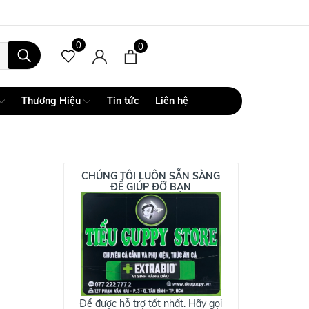
0
0
Thương Hiệu
Tin tức
Liên hệ
CHÚNG TÔI LUÔN SẴN SÀNG
ĐỂ GIÚP ĐỠ BẠN
Để được hỗ trợ tốt nhất. Hãy gọi