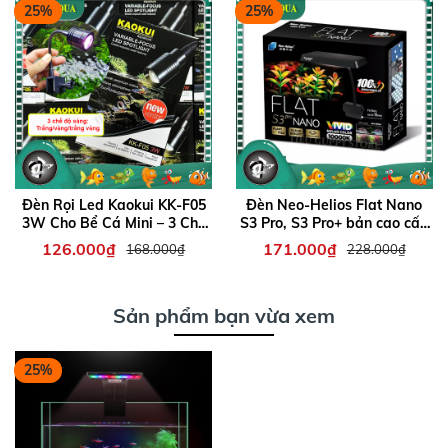
25%
25%
Đèn Rọi Led Kaokui KK-F05
Đèn Neo-Helios Flat Nano
3W Cho Bể Cá Mini – 3 Chế
S3 Pro, S3 Pro+ bản cao cấp
Độ Màu & Chỉnh Tiêu Cự –
RGB 3 in 1 Phiên bản mới |
126.000₫
171.000₫
168.000₫
228.000₫
Đèn Trang Trí Hồ Cá Tiết
Đỏ cá không đỏ nước
Kiệm Điện
Sản phẩm bạn vừa xem
25%