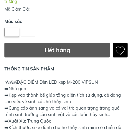
trường
Mã Giảm Giá:
Màu sắc
Hết hàng
THÔNG TIN SẢN PHẨM
💰💰💰ĐẶC ĐIỂM Đèn LED kẹp M-280 VIPSUN
➡️Nhỏ gọn
➡️Kẹp vào thành bể giúp tăng diện tích sử dụng, dễ dàng
cho việc vệ sinh các hồ thủy sinh
➡️Cung cấp ánh sáng và có vai trò quan trọng trong quá
trình sinh trưởng của sinh vật và các loài thủy sinh...
➡️Xuất Xứ: Trung Quốc
➡️Kích thước: size dành cho hồ thủy sinh mini có chiều dài