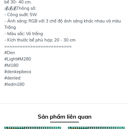
bể 30- 40 cm.
💰💰💰Thông số:
- Công suất: 5W
- Ánh sáng: RGB với 3 chế độ ánh sáng khác nhau và màu
Trắng
- Màu sắc: Vỏ trắng
- Kích thước bể phù hợp: 20 - 30 cm
==========================
#Den
#Light#M280
#M180
#denkepbeca
#denled
#ledm180
Sản phẩm liên quan