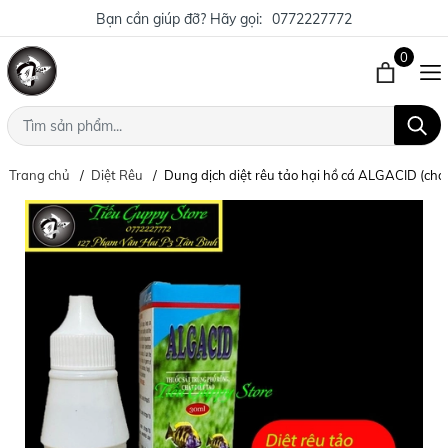
Bạn cần giúp đỡ? Hãy gọi:
0772227772
0
Trang chủ
Diệt Rêu
Dung dịch diệt rêu tảo hại hồ cá ALGACID (cha