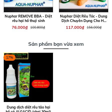
Nuphar REMOVE BBA - Diệt
Nuphar Diệt Rêu Tóc - Dung
rêu hại hồ thuỷ sinh
Dịch Chuyên Dụng Cho Hồ
Cá Thủy Sinh (Chai 100ml)
76.000₫
117.000₫
100.800₫
156.000₫
Sản phẩm bạn vừa xem
17%
Dung dịch diệt rêu tảo hại
hồ cá ALGACID (chai 30ml)