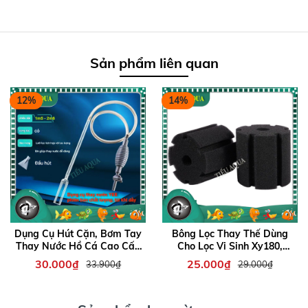
Sản phẩm liên quan
12%
14%
Dụng Cụ Hút Cặn, Bơm Tay
Bông Lọc Thay Thế Dùng
Thay Nước Hồ Cá Cao Cấp
Cho Lọc Vi Sinh Xy180,
hiệu YEE màu xám đen (dài
Xy280, Xy380
30.000₫
25.000₫
33.900₫
29.000₫
1m5 - 2m6)