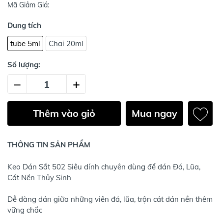
Mã Giảm Giá:
Dung tích
tube 5ml
Chai 20ml
Số lượng:
–
+
Thêm vào giỏ
Mua ngay
THÔNG TIN SẢN PHẨM
Keo Dán Sắt 502 Siêu dính chuyên dùng để dán Đá, Lũa,
Cát Nền Thủy Sinh
Dễ dàng dán giữa những viên đá, lũa, trộn cát dán nền thêm
vững chắc