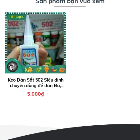
Sản phẩm bạn vừa xem
Keo Dán Sắt 502 Siêu dính
chuyên dùng để dán Đá,
Lũa, Cát Nền Thủy Sinh
5.000₫