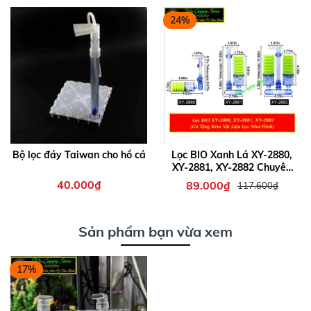
24%
Bộ lọc đáy Taiwan cho hồ cá
Lọc BIO Xanh Lá XY-2880,
XY-2881, XY-2882 Chuyên
Dụng cho Hồ Tép Cảnh và
40.000₫
89.000₫
117.600₫
Cá Cảnh (Tặng kèm vật liệu
lọc)
Sản phẩm bạn vừa xem
17%