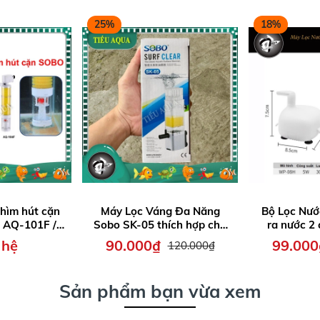
25%
18%
hìm hút cặn
Máy Lọc Váng Đa Năng
Bộ Lọc Nướ
AQ-101F /
Sobo SK-05 thích hợp cho
ra nước 2
-103F / AQ-
hồ thủy sinh
WP-08H 
 hệ
90.000₫
99.000
120.000₫
F
Sản phẩm bạn vừa xem