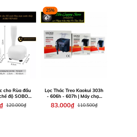
25%
25%
c cho Rùa đầu
Lọc Thác Treo Kaokui 303h
Lọc Thác 
 chế độ SOBO
- 606h - 607h | Máy chạy
chuyên
WP08 WP08H
êm và ko tốn điện
618H, W
₫
83.000₫
88.2
120.000₫
110.500₫