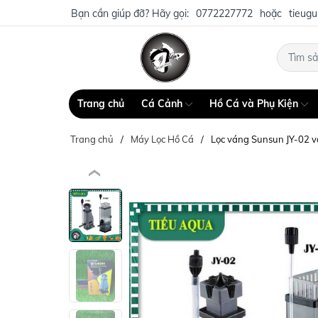
Bạn cần giúp đỡ? Hãy gọi:
0772227772
hoặc
tieug
Trang chủ
Cá Cảnh
Hồ Cá và Phụ Kiện
Trang chủ
Máy Lọc Hồ Cá
Lọc váng Sunsun JY-02 v