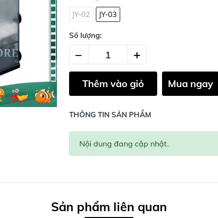
JY-02
JY-03
Số lượng:
–
+
Thêm vào giỏ
Mua ngay
THÔNG TIN SẢN PHẨM
Nội dung đang cập nhật.
Sản phẩm liên quan