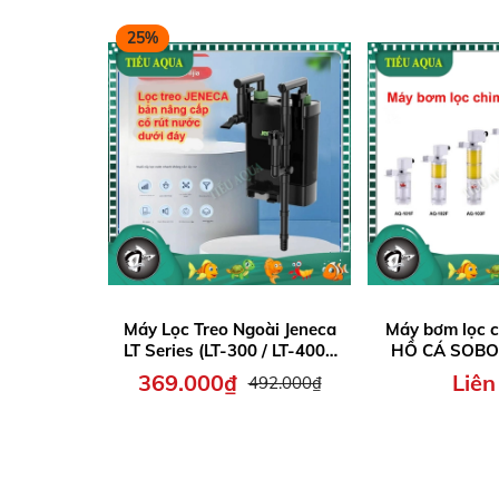
25%
Máy Lọc Treo Ngoài Jeneca
Máy bơm lọc c
LT Series (LT-300 / LT-400 /
HỒ CÁ SOBO 
LT-500 / LT-600) – Có phần
AQ-102F / AQ
369.000₫
Liên
492.000₫
hút dưới đáy lọc để rút
104
nước dễ dàng