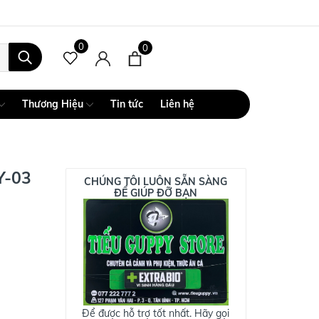
0
0
Thương Hiệu
Tin tức
Liên hệ
Y-03
CHÚNG TÔI LUÔN SẴN SÀNG
ĐỂ GIÚP ĐỠ BẠN
Để được hỗ trợ tốt nhất. Hãy gọi