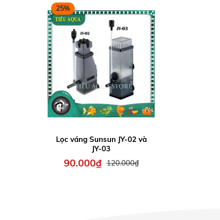
25%
Lọc váng Sunsun JY-02 và
JY-03
90.000₫
120.000₫