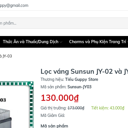
uppy@gmail.com
Thức Ăn và Thuốc/Dung Dịch
Charms và Phụ Kiện Trang Trí
à JY-03
Lọc váng Sunsun JY-02 và J
Thương hiệu:
Tiếu Guppy Store
Mã sản phẩm:
Sunsun-JY03
130.000₫
Giá thị trường:
173.000₫
Tiết kiệm:
43.000₫
Mã Giảm Giá:
Mã sản phẩm