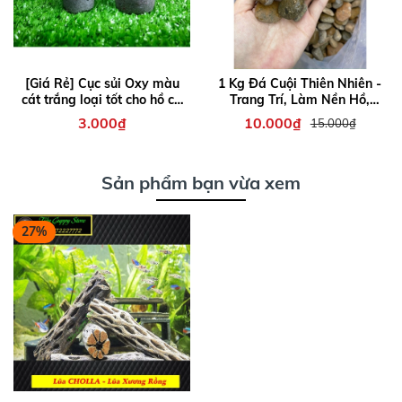
[Giá Rẻ] Cục sủi Oxy màu
1 Kg Đá Cuội Thiên Nhiên -
cát trắng loại tốt cho hồ cá
Trang Trí, Làm Nền Hồ,
cảnh
Bonsai, Hòn Non Bộ, Tiểu
3.000₫
10.000₫
15.000₫
Cảnh....
Sản phẩm bạn vừa xem
27%