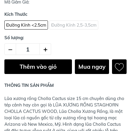
Mã Giảm Giá:
Kích Thước
Đường Kính <2.5cm
Đường Kính 2,5-3,5cm
Số lượng:
–
+
Thêm vào giỏ
Mua ngay
THÔNG TIN SẢN PHẨM
Lũa xương rồng Cholla Cactus size 15 cm chuyên dùng cho
tép cảnh hay còn gọi là LŨA XƯƠNG RỒNG STAGHORN
CHOLLA CACTUS WOOD, Lũa Cholla Xương Rồng, là một
loại lũa có nguồn gốc từ cây xương rồng tại hoang mạc
Arizona và New Mexico, Mỹ. Hình dạng lũa Cholla Cactus
rất đặc trưng: rỗng ruột ở giữa, cùng với rất nhiều lỗ trên