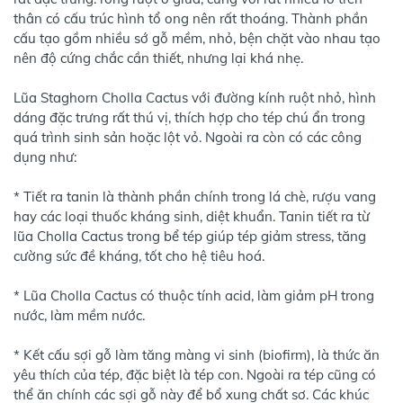
thân có cấu trúc hình tổ ong nên rất thoáng. Thành phần
cấu tạo gồm nhiều sớ gỗ mềm, nhỏ, bện chặt vào nhau tạo
nên độ cứng chắc cần thiết, nhưng lại khá nhẹ.
Lũa Staghorn Cholla Cactus với đường kính ruột nhỏ, hình
dáng đặc trưng rất thú vị, thích hợp cho tép chú ẩn trong
quá trình sinh sản hoặc lột vỏ. Ngoài ra còn có các công
dụng như:
* Tiết ra tanin là thành phần chính trong lá chè, rượu vang
hay các loại thuốc kháng sinh, diệt khuẩn. Tanin tiết ra từ
lũa Cholla Cactus trong bể tép giúp tép giảm stress, tăng
cường sức đề kháng, tốt cho hệ tiêu hoá.
* Lũa Cholla Cactus có thuộc tính acid, làm giảm pH trong
nước, làm mềm nước.
* Kết cấu sợi gỗ làm tăng màng vi sinh (biofirm), là thức ăn
yêu thích của tép, đặc biệt là tép con. Ngoài ra tép cũng có
thể ăn chính các sợi gỗ này để bổ xung chất sơ. Các khúc