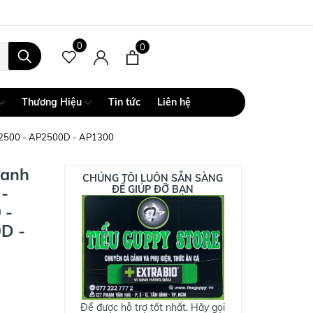
0
0
Thương Hiệu
Tin tức
Liên hệ
P2500 - AP2500D - AP1300
Canh
CHÚNG TÔI LUÔN SẴN SÀNG
-
ĐỂ GIÚP ĐỠ BẠN
 -
D -
Để được hỗ trợ tốt nhất. Hãy gọi