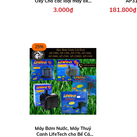
Oxy Cho các loại máy oxy,
AP3
máy bơm Sobo, Atman,
3.000₫
181.800₫
Periha, LifeTech, Sunsun....
25%
Máy Bơm Nước, Máy Thuỷ
Canh LifeTech cho Bể Cá