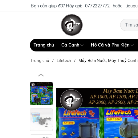
Bạn cần giúp đỡ? Hãy gọi:
0772227772
hoặc
tieug
Trang chủ
Cá Cảnh
Hồ Cá và Phụ Kiện
Trang chủ
Lifetech
Máy Bơm Nước, Máy Thuỷ Canh 