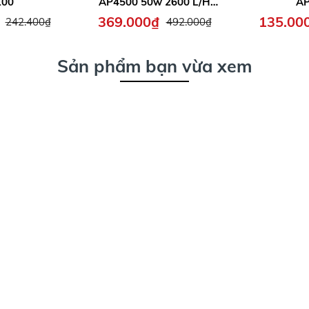
100
AP4500 50w 2600 L/H
AP
mạnh mẽ, bơm bể cả cảnh,
369.000₫
135.00
242.400₫
492.000₫
thủy canh
Sản phẩm bạn vừa xem