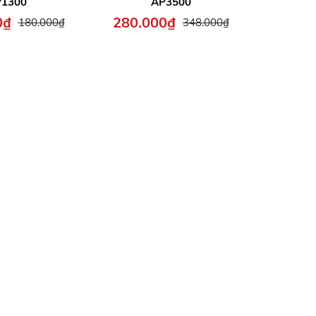
1300
AP3500
0₫
280.000₫
180.000₫
348.000₫