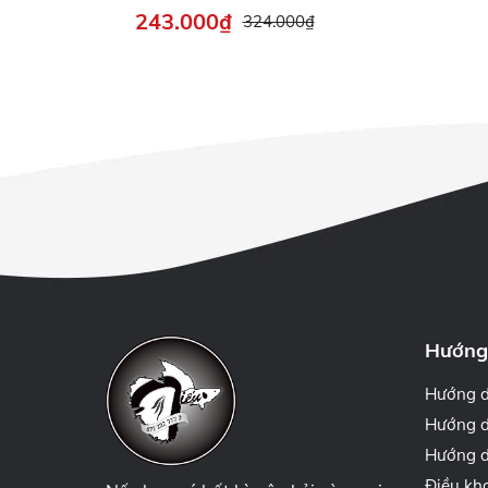
AP1000 - AP1200 -
243.000₫
324.000₫
AP1550 - AP1600 -
AP2000 - AP2500 -
AP2500D - AP1300
Hướng
Hướng 
Hướng d
Hướng d
Điều kh