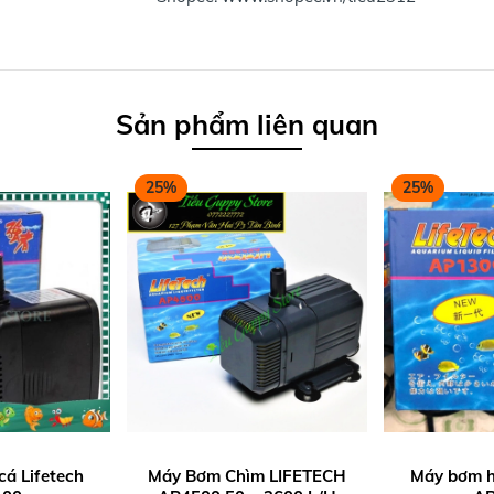
Sản phẩm liên quan
25%
25%
á Lifetech
Máy Bơm Chìm LIFETECH
Máy bơm h