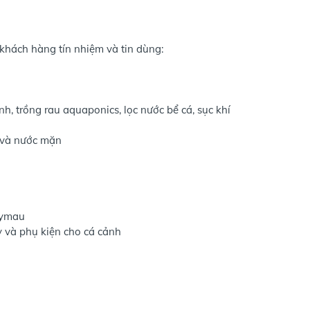
hách hàng tín nhiệm và tin dùng:
h, trồng rau aquaponics, lọc nước bể cá, sục khí
 và nước mặn
aymau
 và phụ kiện cho cá cảnh