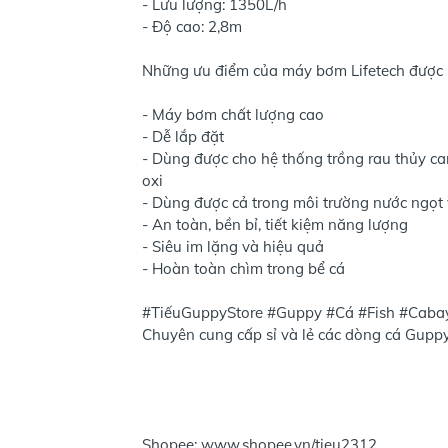
- Lưu lượng: 1350L/h
- Độ cao: 2,8m
Những ưu điểm của máy bơm Lifetech được k
- Máy bơm chất lượng cao
- Dễ lắp đặt
- Dùng được cho hệ thống trồng rau thủy can
oxi
- Dùng được cả trong môi trường nước ngọt
- An toàn, bền bỉ, tiết kiệm năng lượng
- Siêu im lặng và hiệu quả
- Hoàn toàn chìm trong bể cá
#TiếuGuppyStore #Guppy #Cá #Fish #Cab
Chuyên cung cấp sỉ và lẻ các dòng cá Guppy
Shopee: www.shopee.vn/tieu2312