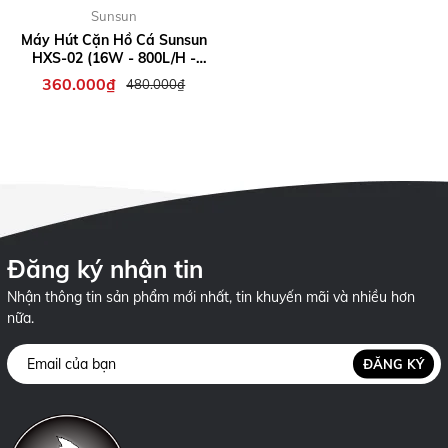
Sunsun
Máy Hút Cặn Hồ Cá Sunsun
HXS-02 (16W - 800L/H -
1.6M) - Dụng Cụ Vệ Sinh Bể
360.000₫
480.000₫
Cá Dùng Điện
Đăng ký nhận tin
Nhận thông tin sản phẩm mới nhất, tin khuyến mãi và nhiều hơn
nữa.
ĐĂNG KÝ