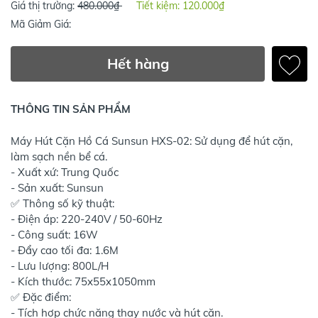
Giá thị trường:
480.000₫
Tiết kiệm:
120.000₫
Mã Giảm Giá:
Hết hàng
THÔNG TIN SẢN PHẨM
Máy Hút Cặn Hồ Cá Sunsun HXS-02: Sử dụng để hút cặn,
làm sạch nền bể cá.
- Xuất xứ: Trung Quốc
- Sản xuất: Sunsun
✅ Thông số kỹ thuật:
- Điện áp: 220-240V / 50-60Hz
- Công suất: 16W
- Đẩy cao tối đa: 1.6M
- Lưu lượng: 800L/H
- Kích thước: 75x55x1050mm
✅ Đặc điểm:
- Tích hợp chức năng thay nước và hút cặn.