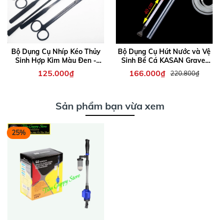
Bộ Dụng Cụ Nhíp Kéo Thủy
Bộ Dụng Cụ Hút Nước và Vệ
Sinh Hợp Kim Màu Đen -
Sinh Bể Cá KASAN Gravel
Nhíp Cong - Kéo Cong - Cây
Cleaner KS 08
125.000₫
166.000₫
220.800₫
San Nền
Sản phẩm bạn vừa xem
25%