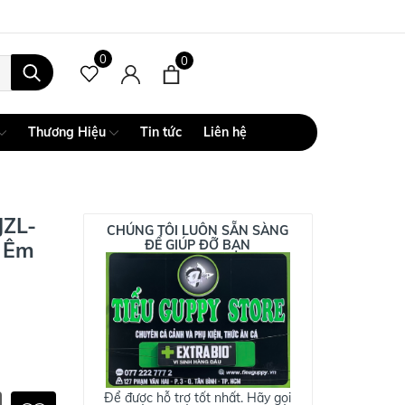
0
0
Thương Hiệu
Tin tức
Liên hệ
JZL-
CHÚNG TÔI LUÔN SẴN SÀNG
u Êm
ĐỂ GIÚP ĐỠ BẠN
Để được hỗ trợ tốt nhất. Hãy gọi