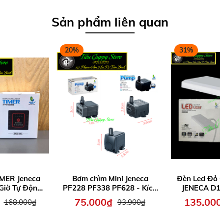
Sản phẩm liên quan
20%
31%
IMER Jeneca
Bơm chìm Mini Jeneca
Đèn Led Đỏ
Giờ Tự Động
PF228 PF338 PF628 - Kích
JENECA D1
á Cảnh
thước nhỏ gọn, tiện dụng
hợp cho hồ 
75.000₫
135.00
168.000₫
93.900₫
cho nhiều hồ cá nhỏ