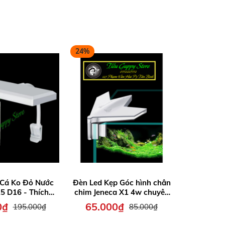
24%
25%
 Cá Ko Đỏ Nước
Đèn Led Kẹp Góc hình chân
Đèn Led
5 D16 - Thích
chim Jeneca X1 4w chuyên
90 Độ JE
từ 40cm trở lại
dùng cho hồ cá
Đẹp, Giú
0₫
65.000₫
162.
195.000₫
85.000₫