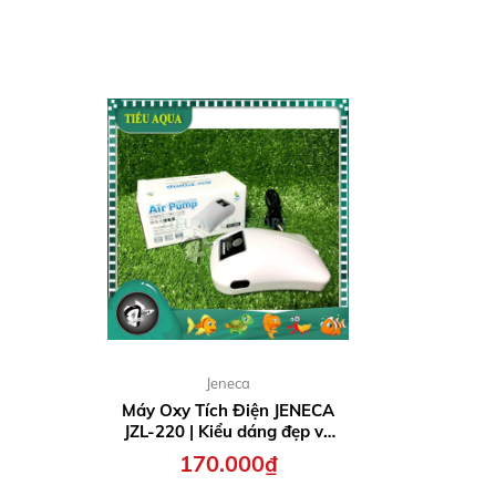
Jeneca
Máy Oxy Tích Điện JENECA
JZL-220 | Kiểu dáng đẹp và
Siêu Êm
170.000₫