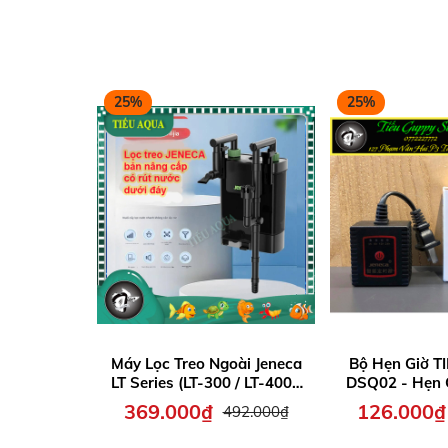
25%
25%
Máy Lọc Treo Ngoài Jeneca
Bộ Hẹn Giờ T
LT Series (LT-300 / LT-400 /
DSQ02 - Hẹn 
LT-500 / LT-600) – Có phần
Cho Hồ C
369.000₫
126.000₫
492.000₫
hút dưới đáy lọc để rút
nước dễ dàng