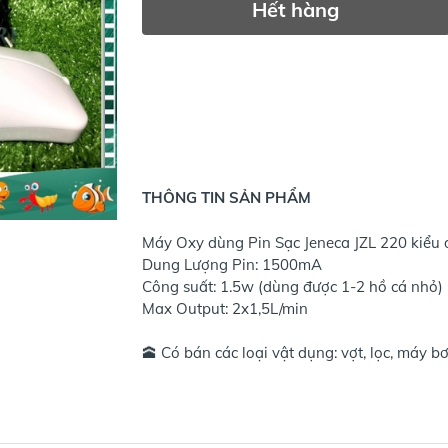
Hết hàng
THÔNG TIN SẢN PHẨM
Máy Oxy dùng Pin Sạc Jeneca JZL 220 kiểu 
Dung Lượng Pin: 1500mA
Công suất: 1.5w (dùng được 1-2 hồ cá nhỏ)
Max Output: 2x1,5L/min
🕋 Có bán các loại vật dụng: vợt, lọc, máy bơm