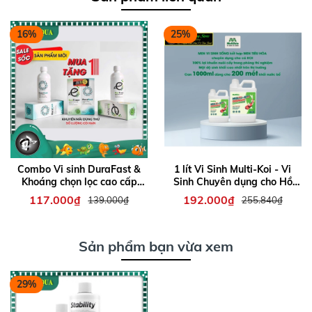
16%
25%
Combo Vi sinh DuraFast &
1 lít Vi Sinh Multi-Koi - Vi
Khoáng chọn lọc cao cấp
Sinh Chuyên dụng cho Hồ
EcoTrace xử lý độc tố cho hồ
Cá Koi đến từ cty MULTIBIO
117.000₫
192.000₫
139.000₫
255.840₫
cá. Chai 300ml
Sản phẩm bạn vừa xem
29%