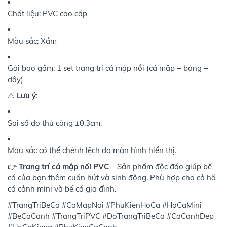
Chất liệu: PVC cao cấp
Màu sắc: Xám
Gói bao gồm: 1 set trang trí cá mập nổi (cá mập + bóng +
dây)
⚠️
Lưu ý
:
Sai số đo thủ công ±0,3cm.
Màu sắc có thể chênh lệch do màn hình hiển thị.
👉
Trang trí cá mập nổi PVC
– Sản phẩm độc đáo giúp bể
cá của bạn thêm cuốn hút và sinh động. Phù hợp cho cả hồ
cá cảnh mini và bể cá gia đình.
#TrangTriBeCa #CaMapNoi #PhuKienHoCa #HoCaMini
#BeCaCanh #TrangTriPVC #DoTrangTriBeCa #CaCanhDep