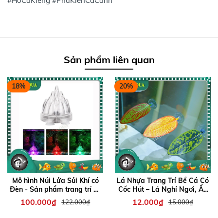
#HoCaKieng #PhuKienCaCanh
Sản phẩm liên quan
18%
20%
Mô hình Núi Lửa Sủi Khí có
Lá Nhựa Trang Trí Bể Cá Có
Đèn - Sản phẩm trang trí hồ
Cốc Hút – Lá Nghỉ Ngơi, Ẩn
cá thêm sinh động
Nấp, Làm Tổ cho cá Betta
100.000₫
12.000₫
122.000₫
15.000₫
và các loại cá khác