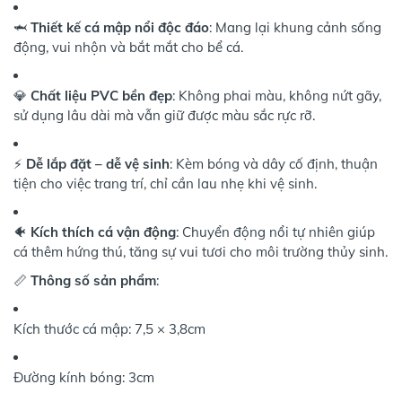
🦈
Thiết kế cá mập nổi độc đáo
: Mang lại khung cảnh sống
động, vui nhộn và bắt mắt cho bể cá.
💎
Chất liệu PVC bền đẹp
: Không phai màu, không nứt gãy,
sử dụng lâu dài mà vẫn giữ được màu sắc rực rỡ.
⚡
Dễ lắp đặt – dễ vệ sinh
: Kèm bóng và dây cố định, thuận
tiện cho việc trang trí, chỉ cần lau nhẹ khi vệ sinh.
🐠
Kích thích cá vận động
: Chuyển động nổi tự nhiên giúp
cá thêm hứng thú, tăng sự vui tươi cho môi trường thủy sinh.
📏
Thông số sản phẩm
:
Kích thước cá mập: 7,5 × 3,8cm
Đường kính bóng: 3cm