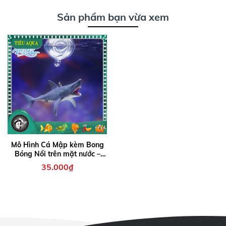
Sản phẩm bạn vừa xem
Mô Hình Cá Mập kèm Bong
Bóng Nổi trên mặt nước –
Phụ kiện độc đáo giúp bể cá
35.000₫
thêm sinh động, đáng yêu
và thu hút