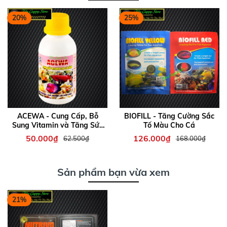
20%
25%
ACEWA - Cung Cấp, Bỗ
BIOFILL - Tăng Cường Sắc
Sung Vitamin và Tăng Sức
Tố Màu Cho Cá
Đề Kháng Cho Cá Cảnh
50.000₫
126.000₫
62.500₫
168.000₫
Sản phẩm bạn vừa xem
21%