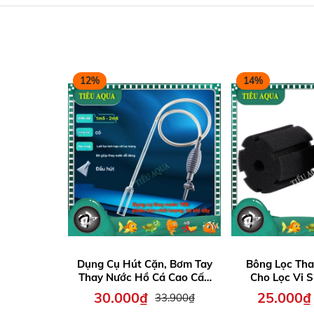
12%
14%
Dụng Cụ Hút Cặn, Bơm Tay
Bông Lọc Tha
Thay Nước Hồ Cá Cao Cấp
Cho Lọc Vi S
hiệu YEE màu xám đen (dài
Xy280, 
30.000₫
25.000₫
33.900₫
1m5 - 2m6)