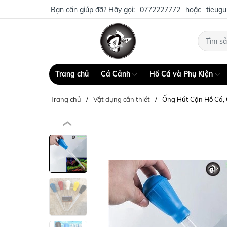
Bạn cần giúp đỡ? Hãy gọi:
0772227772
hoặc
tieug
Trang chủ
Cá Cảnh
Hồ Cá và Phụ Kiện
Trang chủ
Vật dụng cần thiết
Ống Hút Cặn Hồ Cá, 