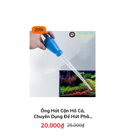
20%
Ống Hút Cặn Hồ Cá,
Chuyên Dụng Để Hút Phân
Cá, Cặn Bẩn - Kích Thước
20.000₫
25.000₫
30ml, 50ml (Màu Sắc Giao
Ngẫu Nhiên)