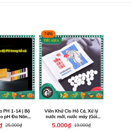
74%
50%
o PH 1-14 | Bộ
Viên Khử Clo Hồ Cá, Xử lý
Túi Lưới 
Đo pH Đa Năng
nước mới, nước máy (Gói
Hồ Cá | T
 Môi Trường -
6gr khoảng 20-25viên)
Đá Nha
₫
5.000₫
5.0
25.000₫
19.000₫
Bảng Màu
Hoạt Tín