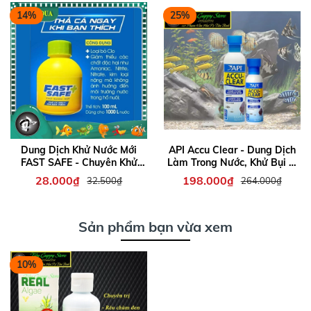
14%
25%
Dung Dịch Khử Nước Mới
API Accu Clear - Dung Dịch
FAST SAFE - Chuyên Khử
Làm Trong Nước, Khử Bụi Li
Clo và Loại Bỏ Kim Loại
ti, Lặn Cặn Cực Nhanh Cho
28.000₫
198.000₫
32.500₫
264.000₫
Nặng trong Nước
Hồ Thủy Sinh, Hồ Cá Cảnh
Sản phẩm bạn vừa xem
10%