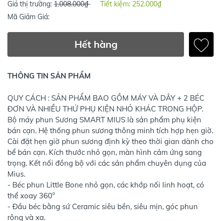
Giá thị trường:
1.008.000₫
Tiết kiệm:
252.000₫
Mã Giảm Giá:
Hết hàng
THÔNG TIN SẢN PHẨM
QUY CÁCH : SẢN PHẨM BAO GỒM MÁY VÀ DÂY + 2 BÉC
ĐƠN VÀ NHIỀU THỨ PHỤ KIỆN NHỎ KHÁC TRONG HỘP.
Bộ máy phun Sương SMART MIUS là sản phẩm phụ kiện
bán cạn. Hệ thống phun sương thông minh tích hợp hẹn giờ.
Cài đặt hẹn giờ phun sương định kỳ theo thời gian dành cho
bể bán cạn. Kích thước nhỏ gọn, màn hình cảm ứng sang
trọng. Kết nối đồng bộ với các sản phẩm chuyên dụng của
Mius.
- Béc phun Little Bone nhỏ gọn, các khớp nối linh hoạt, có
thể xoay 360°
- Đầu béc bằng sứ Ceramic siêu bền, siêu mịn, góc phun
rộng và xa.