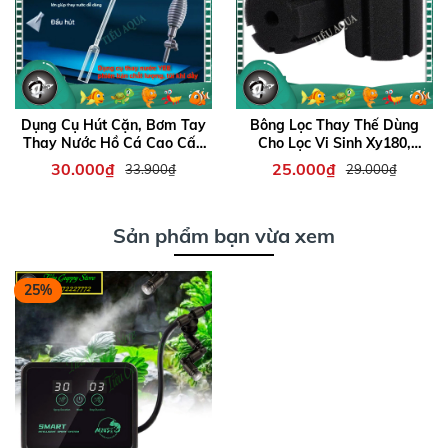
Dụng Cụ Hút Cặn, Bơm Tay
Bông Lọc Thay Thế Dùng
Thay Nước Hồ Cá Cao Cấp
Cho Lọc Vi Sinh Xy180,
hiệu YEE màu xám đen (dài
Xy280, Xy380
30.000₫
25.000₫
33.900₫
29.000₫
1m5 - 2m6)
Sản phẩm bạn vừa xem
25%