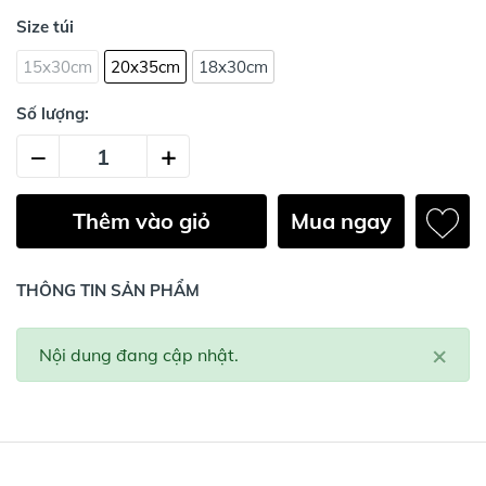
Size túi
15x30cm
20x35cm
18x30cm
Số lượng:
–
+
Thêm vào giỏ
Mua ngay
THÔNG TIN SẢN PHẨM
×
Nội dung đang cập nhật.