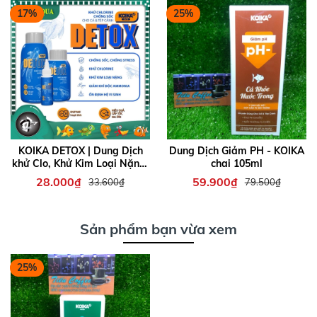
17%
25%
KOIKA DETOX | Dung Dịch
Dung Dịch Giảm PH - KOIKA
khử Clo, Khử Kim Loại Nặng,
chai 105ml
Giảm Stress, Chống Sốc
28.000₫
59.900₫
33.600₫
79.500₫
Chuyên Cho Cá Tép cảnh
Sản phẩm bạn vừa xem
25%