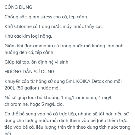
CÔNG DỤNG
Chống sốc, giảm stress cho cá, tép cảnh.
Khử Chlorine có trong nước máy, nước thủy cục.
Khử các kim loại nặng.
Giảm khí độc ammonia có trong nước mà không làm ảnh
hưởng đến cá, tép cảnh.
Giúp tái tạo, ổn định hệ vi sinh.
HƯỚNG DẪN SỬ DỤNG
Khuyến cáo từ hãng sử dụng 5mL KOIKA Detox cho mỗi
200L (50 gallon) nước mới.
Nó sẽ giúp loại bỏ khoảng 1 mg/L ammonia, 4 mg/L
chloramine, hoặc 5 mg/L clo.
Có thể bổ sung vào hồ cá trực tiếp, nhưng sẽ tốt hơn nếu sử
dụng cho lượng nước mới định thêm vào bể (nếu thêm trực
tiếp vào bể cá, liều lượng trên tính theo dung tích nước trong
bể).