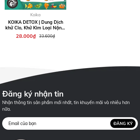
Koika
KOIKA DETOX | Dung Dịch
khử Clo, Khử Kim Loại Nặng,
Giảm Stress, Chống Sốc
28.000₫
33.600₫
Chuyên Cho Cá Tép cảnh
Đăng ký nhận tin
Nhận thông tin sản phẩm mới nhất, tin khuyến mãi và nhiều hơn
nữa.
ĐĂNG KÝ