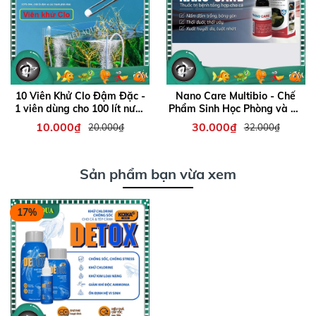
10 Viên Khử Clo Đậm Đặc -
Nano Care Multibio - Chế
1 viên dùng cho 100 lít nước
Phẩm Sinh Học Phòng và Xử
- Khử clo, ổn định nước
Lý Hiệu Quả Thối Đuôi Tuột
10.000₫
30.000₫
20.000₫
32.000₫
Nhớt Ở Cá Cảnh Thuỷ Sinh
Sản phẩm bạn vừa xem
17%