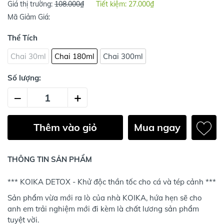
Giá thị trường:
108.000₫
Tiết kiệm:
27.000₫
Mã Giảm Giá:
Thể Tích
Chai 30ml
Chai 180ml
Chai 300ml
Số lượng:
–
+
Thêm vào giỏ
Mua ngay
THÔNG TIN SẢN PHẨM
*** KOIKA DETOX - Khử độc thần tốc cho cá và tép cảnh ***
Sản phẩm vừa mới ra lò của nhà KOIKA, hứa hẹn sẽ cho
anh em trải nghiệm mới đi kèm là chất lương sản phẩm
tuyệt vời.