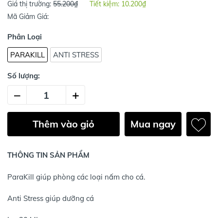
Giá thị trường:
55.200₫
Tiết kiệm:
10.200₫
Mã Giảm Giá:
Phân Loại
PARAKILL
ANTI STRESS
Số lượng:
–
+
Thêm vào giỏ
Mua ngay
THÔNG TIN SẢN PHẨM
ParaKill giúp phòng các loại nấm cho cá.
Anti Stress giúp dưỡng cá