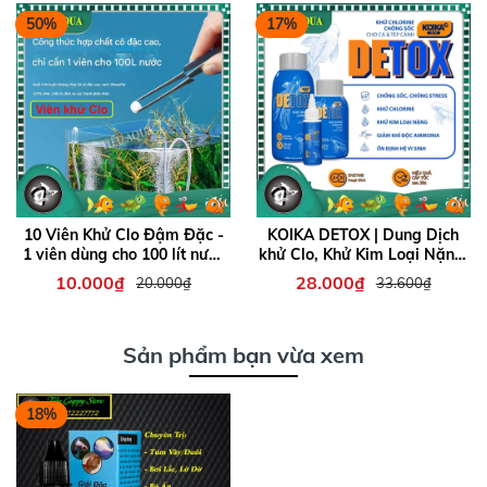
50%
17%
10 Viên Khử Clo Đậm Đặc -
KOIKA DETOX | Dung Dịch
1 viên dùng cho 100 lít nước
khử Clo, Khử Kim Loại Nặng,
- Khử clo, ổn định nước
Giảm Stress, Chống Sốc
10.000₫
28.000₫
20.000₫
33.600₫
Chuyên Cho Cá Tép cảnh
Sản phẩm bạn vừa xem
18%