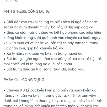
Lọ: 20 ML
ANTI STRESS: CÔNG DỤNG
• Giải độc cho cá khi chúng có biểu hiện bị ngộ độc hoặc
sốc nước (túm đuôi/túm vây; bơi lắc, lừ đừ; núp góc; v.v.)
• Giúp cá giảm căng thẳng và kết hợp phòng các biểu hiện
không khỏe trong suốt quá trình vận chuyển cá hoặc ngay
khi vừa mua cá về; hoặc khi cần trữ cá bầy tạm thời trong
lúc phân loại, gộp hồ, chuyển hồ, v.v.
• Xử lý nấm, vi khuẩn và ký sinh trùng ngoài da.
• Sát trùng, ngăn ngừa nấm cho trứng cá, cá con, cá bột, cá
mới ép/đẻ, cá bị thương do đuổi cắn nhau.
• Sát trùng thức ăn tươi sống (trùn chỉ, bobo, v.v.).
PARAKILL: CÔNG DỤNG
• Chuyên XỬ LÝ các biểu hiện phổ biến và nguy hiểm do
nấm, vi khuẩn và ký sinh trùng gây ra, khiến bị túm vây/
đuôi, bơi không bình thường, hay cọ quẹt cơ thể vào các vật
trong hồ, đỏ mình, tiết nhiều nhớt, trên thân xuất hiện các