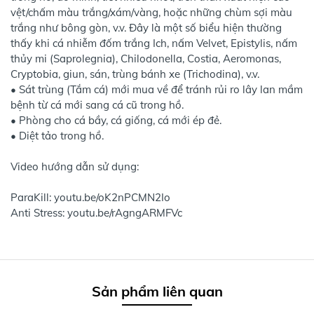
vệt/chấm màu trắng/xám/vàng, hoặc những chùm sợi màu
trắng như bông gòn, v.v. Đây là một số biểu hiện thường
thấy khi cá nhiễm đốm trắng Ich, nấm Velvet, Epistylis, nấm
thủy mi (Saprolegnia), Chilodonella, Costia, Aeromonas,
Cryptobia, giun, sán, trùng bánh xe (Trichodina), v.v.
• Sát trùng (Tắm cá) mới mua về để tránh rủi ro lây lan mầm
bệnh từ cá mới sang cá cũ trong hồ.
• Phòng cho cá bầy, cá giống, cá mới ép đẻ.
• Diệt tảo trong hồ.
Video hướng dẫn sử dụng:
ParaKill: youtu.be/oK2nPCMN2Io
Anti Stress: youtu.be/rAgngARMFVc
Sản phẩm liên quan