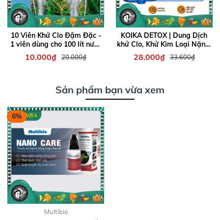
10 Viên Khử Clo Đậm Đặc -
KOIKA DETOX | Dung Dịch
1 viên dùng cho 100 lít nước
khử Clo, Khử Kim Loại Nặng,
- Khử clo, ổn định nước
Giảm Stress, Chống Sốc
10.000₫
28.000₫
20.000₫
33.600₫
Chuyên Cho Cá Tép cảnh
Sản phẩm bạn vừa xem
6%
Multibio