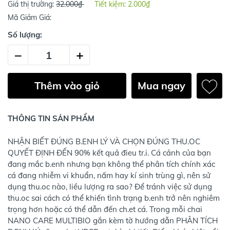
Giá thị trường:
32.000₫
Tiết kiệm:
2.000₫
Mã Giảm Giá:
Số lượng:
–
+
Thêm vào giỏ
Mua ngay
THÔNG TIN SẢN PHẨM
NHẬN BIẾT ĐÚNG B.ENH LÝ VÀ CHỌN ĐÚNG THU.OC
QUYẾT ĐỊNH ĐẾN 90% kết quả đieu tr.i. Cá cảnh của bạn
đang mắc b.enh nhưng bạn không thể phân tích chính xác
cá đang nhiễm vi khuẩn, nấm hay kí sinh trùng gì, nên sử
dụng thu.oc nào, liều lượng ra sao? Để tránh việc sử dụng
thu.oc sai cách có thể khiến tình trạng b.enh trở nên nghiêm
trọng hơn hoặc có thể dẫn đến ch.et cá. Trong mỗi chai
NANO CARE MULTIBIO gắn kèm tờ hướng dẫn PHÂN TÍCH