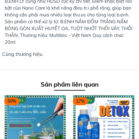
B.ENH LÝ cũng như HDSD cực kỳ chi tiết. Điểm khác biệt nổi
bật của Nano Care là khả năng đieu tr.i phổ rộng, giúp bạn
không cần phải mua nhiều loại thu.oc cho từng loại b.enh.
Sản phẩm có thể xử lý từ: B.ENH NẤM ĐỐM TRẮNG NẤM
BÔNG GÒN XUẤT HUYẾT DA, TUỘT NHỚT THỐI VÂY, THỐI
THÂN. Thương hiệu: Multibio - Việt Nam Quy cách chai:
20ml
Cùng thương hiệu
Sản phẩm liên quan
50%
17%