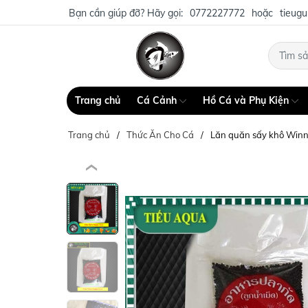
Bạn cần giúp đỡ? Hãy gọi:
0772227772
hoặc
tieug
Trang chủ
Cá Cảnh
Hồ Cá và Phụ Kiện
Trang chủ
Thức Ăn Cho Cá
Lăn quăn sấy khô Winn