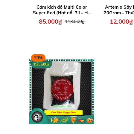
Cám kích đỏ Multi Color
Artemia Sấy 
Super Red (Hạt nổi 3li - Hủ
20Gram - Thức 
300gr) - Thức Ăn Chuyên
cho ăn trực t
85.000₫
12.000₫
113.000₫
kích màu đỏ cho cá Phi tần,
chất dinh dưỡn
chép sư tử,Ranchu,
màu , cá cả
Goldfish...
20%