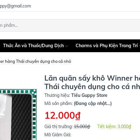
uppy@gmail.com
Thức Ăn và Thuốc/Dung Dịch
Charms và Phụ Kiện Trang Trí
er hàng Thái chuyên dụng cho cá nhỏ
Lăn quăn sấy khô Winner 
Thái chuyên dụng cho cá n
Thương hiệu:
Tiếu Guppy Store
Mã sản phẩm:
(Đang cập nhật...)
12.000₫
Giá thị trường:
15.000₫
Tiết kiệm:
3.000₫
Mã Giảm Giá: