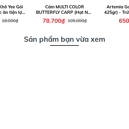
Khô Yee Gói
Cám MULTI COLOR
Artemia Go
ăn tiện lợi,
BUTTERFLY CARP (Hạt Nổi)
425gr) - Tr
iếp, bổ sung
- Thức Ăn Dinh Dưỡng Cao
Chất Lượng
78.700₫
650
18.000₫
105.000₫
g cho cá bảy
Cấp cho Cá Chép Sư Tử
gian thu
nh nhỏ...
chó
Sản phẩm bạn vừa xem