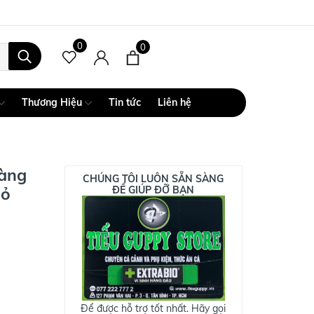
0
0
Thương Hiệu
Tin tức
Liên hệ
hàng
CHÚNG TÔI LUÔN SẴN SÀNG
hỏ
ĐỂ GIÚP ĐỠ BẠN
Để được hỗ trợ tốt nhất. Hãy gọi