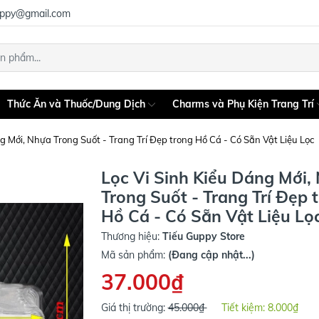
uppy@gmail.com
Thức Ăn và Thuốc/Dung Dịch
Charms và Phụ Kiện Trang Trí
g Mới, Nhựa Trong Suốt - Trang Trí Đẹp trong Hồ Cá - Có Sẵn Vật Liệu Lọc
Lọc Vi Sinh Kiểu Dáng Mới,
Trong Suốt - Trang Trí Đẹp 
Hồ Cá - Có Sẵn Vật Liệu Lọ
Thương hiệu:
Tiếu Guppy Store
Mã sản phẩm:
(Đang cập nhật...)
37.000₫
Giá thị trường:
45.000₫
Tiết kiệm:
8.000₫