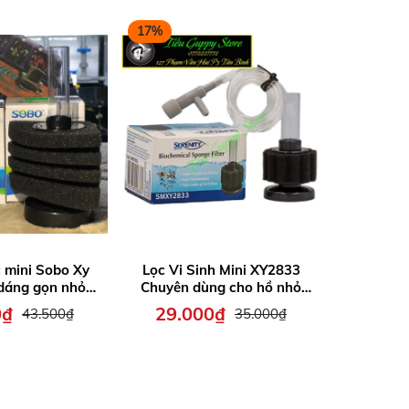
17%
20%
c mini Sobo Xy
Lọc Vi Sinh Mini XY2833
Lọc Vi S
 dáng gọn nhỏ,
Chuyên dùng cho hồ nhỏ
XY-PK001
, thích hợp cho
(tặng kèm van và dây oxy)
0₫
29.000₫
36.0
43.500₫
35.000₫
 mini