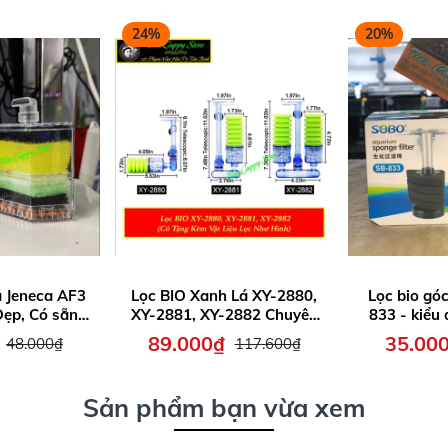
24%
20%
 Jeneca AF3
Lọc BIO Xanh Lá XY-2880,
Lọc bio gó
Đẹp, Có sẵn
XY-2881, XY-2882 Chuyên
833 - kiểu
và nhiều lớp
Dụng cho Hồ Tép Cảnh và
bông lọc mịn
89.000₫
35.00
48.000₫
117.600₫
lọc
Cá Cảnh (Tặng kèm vật liệu
hồ
lọc)
Sản phẩm bạn vừa xem