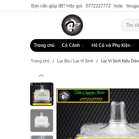
Bạn cần giúp đỡ? Hãy gọi:
0772227772
hoặc
tieug
Trang chủ
Cá Cảnh
Hồ Cá và Phụ Kiện
Trang chủ
Lọc Bio / Lọc Vi Sinh
Lọc Vi Sinh Kiểu Dán