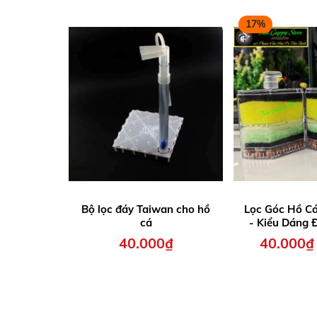
17%
Bộ lọc đáy Taiwan cho hồ
Lọc Góc Hồ Cá
cá
- Kiểu Dáng 
vật liệu lọc 
40.000₫
40.000₫
bông 