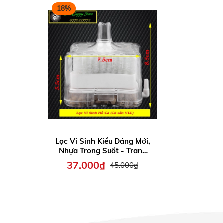
18%
Lọc Vi Sinh Kiểu Dáng Mới,
Nhựa Trong Suốt - Trang
Trí Đẹp trong Hồ Cá - Có
37.000₫
45.000₫
Sẵn Vật Liệu Lọc