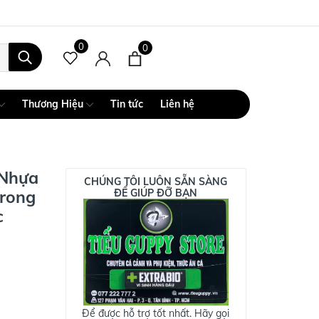
0
0
Thương Hiệu
Tin tức
Liên hệ
 Nhựa
CHÚNG TÔI LUÔN SẴN SÀNG
trong
ĐỂ GIÚP ĐỠ BẠN
c
Để được hỗ trợ tốt nhất. Hãy gọi