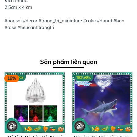
Kích thước:
2.5cm x 4 cm
#bonsai #decor #trang_trí_miniature #cake #donut #hoa
#rose #tieucanhtrangtri
Sản phẩm liên quan
18%