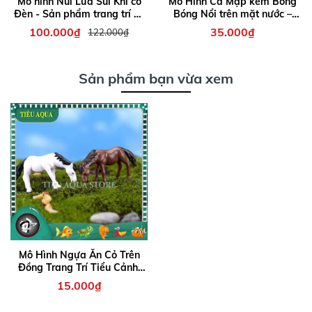
Mô hình Núi Lửa Sủi Khí có
Mô Hình Cá Mập kèm Bong
Đèn - Sản phẩm trang trí hồ
Bóng Nổi trên mặt nước –
cá thêm sinh động
Phụ kiện độc đáo giúp bể cá
100.000₫
35.000₫
122.000₫
thêm sinh động, đáng yêu
và thu hút
Sản phẩm bạn vừa xem
Mô Hình Ngựa Ăn Cỏ Trên
Đồng Trang Trí Tiểu Cảnh,
Terrarium, Bể cá Thủy Sinh
15.000₫
(ZC-569)