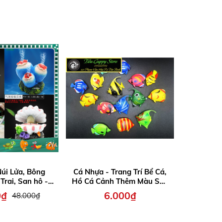
úi Lửa, Bông
Cá Nhựa - Trang Trí Bể Cá,
Decal Dá
Trai, San hô -
Hồ Cá Cảnh Thêm Màu Sắc
Hồ Cá C
 Hình Trang Trí
(Mẫu chọn ngẫu nhiên)
0₫
6.000₫
2
48.000₫
ồ Cá