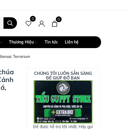
0
0
Thương Hiệu
Tin tức
Liên hệ
Bonsai, Terrarium
 chúa
CHÚNG TÔI LUÔN SẴN SÀNG
Cảnh
ĐỂ GIÚP ĐỠ BẠN
á,
Để được hỗ trợ tốt nhất. Hãy gọi