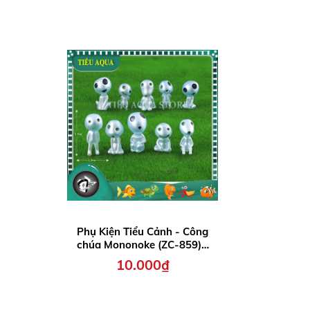
Phụ Kiện Tiểu Cảnh - Công
chúa Mononoke (ZC-859) -
Tiểu Cảnh Trang Trí Chậu
10.000₫
Sen đá, Hồ Cá, Bonsai,
Terrarium