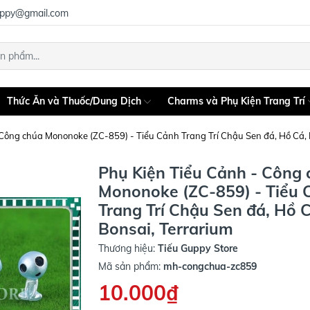
uppy@gmail.com
Thức Ăn và Thuốc/Dung Dịch
Charms và Phụ Kiện Trang Trí
 Công chúa Mononoke (ZC-859) - Tiểu Cảnh Trang Trí Chậu Sen đá, Hồ Cá, 
Phụ Kiện Tiểu Cảnh - Công
Mononoke (ZC-859) - Tiểu 
Trang Trí Chậu Sen đá, Hồ C
Bonsai, Terrarium
Thương hiệu:
Tiếu Guppy Store
Mã sản phẩm:
mh-congchua-zc859
10.000₫