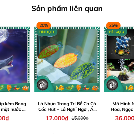
Sản phẩm liên quan
20%
25%
ập kèm Bong
Lá Nhựa Trang Trí Bể Cá Có
Mô Hình N
 mặt nước –
Cốc Hút – Lá Nghỉ Ngơi, Ẩn
Hoa, Ngọc 
đáo giúp bể
Nấp, Làm Tổ cho cá Betta
Sủi Oxy - Mô
00₫
12.000₫
36.00
15.000₫
 động, đáng
và các loại cá khác
H
hu hút