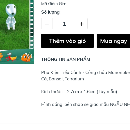
Mã Giảm Giá:
Số lượng:
–
+
Thêm vào giỏ
Mua ngay
THÔNG TIN SẢN PHẨM
Phụ Kiện Tiểu Cảnh - Công chúa Mononoke (
Cá, Bonsai, Terrarium
Kích thước: ~2.7cm x 1.6cm ( tùy mẫu)
Hình dáng: bên shop sẽ giao mẫu NGẪU NHI