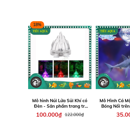
18%
Mô hình Núi Lửa Sủi Khí có
Mô Hình Cá M
Đèn - Sản phẩm trang trí
Bóng Nổi trên
hồ cá thêm sinh động
Phụ kiện độc 
100.000₫
35.0
122.000₫
cá thêm sinh
yêu và t