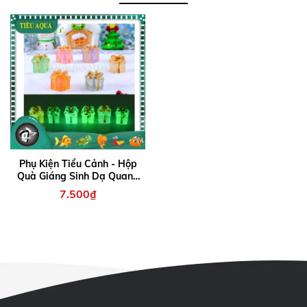
Phụ Kiện Tiểu Cảnh - Hộp
Quà Giáng Sinh Dạ Quang
(ZC-1055) - Tiểu Cảnh Trang
7.500₫
Trí Chậu Sen đá, Hồ Cá,
Bonsai, Terrarium