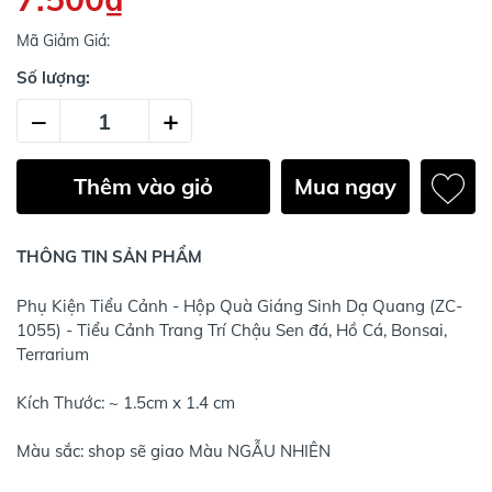
Mã Giảm Giá:
Số lượng:
–
+
Thêm vào giỏ
Mua ngay
THÔNG TIN SẢN PHẨM
Phụ Kiện Tiểu Cảnh - Hộp Quà Giáng Sinh Dạ Quang (ZC-
1055) - Tiểu Cảnh Trang Trí Chậu Sen đá, Hồ Cá, Bonsai,
Terrarium
Kích Thước: ~ 1.5cm x 1.4 cm
Màu sắc: shop sẽ giao Màu NGẪU NHIÊN