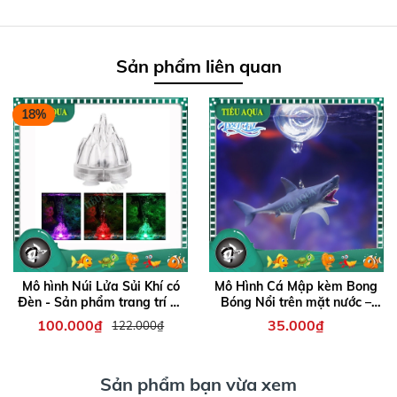
Sản phẩm liên quan
18%
Mô hình Núi Lửa Sủi Khí có
Mô Hình Cá Mập kèm Bong
Đèn - Sản phẩm trang trí hồ
Bóng Nổi trên mặt nước –
cá thêm sinh động
Phụ kiện độc đáo giúp bể cá
100.000₫
35.000₫
122.000₫
thêm sinh động, đáng yêu
và thu hút
Sản phẩm bạn vừa xem