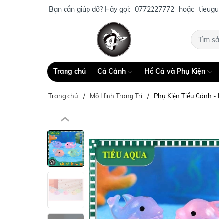
Bạn cần giúp đỡ? Hãy gọi:
0772227772
hoặc
tieug
Trang chủ
Cá Cảnh
Hồ Cá và Phụ Kiện
Trang chủ
Mô Hình Trang Trí
Phụ Kiện Tiểu Cảnh -