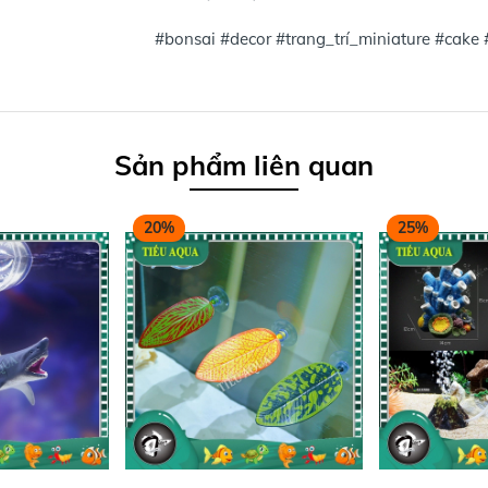
#bonsai #decor #trang_trí_miniature #cake 
Sản phẩm liên quan
20%
25%