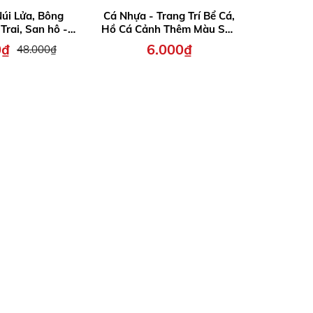
úi Lửa, Bông
Cá Nhựa - Trang Trí Bể Cá,
Decal Dá
Trai, San hô -
Hồ Cá Cảnh Thêm Màu Sắc
Hồ Cá C
 Hình Trang Trí
(Mẫu chọn ngẫu nhiên)
0₫
6.000₫
2
48.000₫
ồ Cá