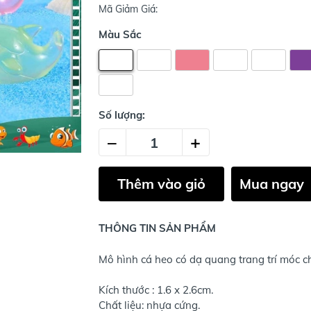
Mã Giảm Giá:
Màu Sắc
Số lượng:
–
+
Thêm vào giỏ
Mua ngay
THÔNG TIN SẢN PHẨM
Mô hình cá heo có dạ quang trang trí móc chì
Kích thước : 1.6 x 2.6cm.
Chất liệu: nhựa cứng.