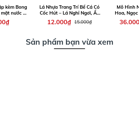
ập kèm Bong
Lá Nhựa Trang Trí Bể Cá Có
Mô Hình N
 mặt nước –
Cốc Hút – Lá Nghỉ Ngơi, Ẩn
Hoa, Ngọc 
đáo giúp bể
Nấp, Làm Tổ cho cá Betta
Sủi Oxy - Mô
00₫
12.000₫
36.00
15.000₫
 động, đáng
và các loại cá khác
H
hu hút
Sản phẩm bạn vừa xem