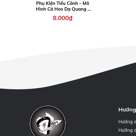
Phụ Kiện Tiểu Cảnh - Mô
Hình Cá Heo Dạ Quang -
Tiểu Cảnh Trang Trí Chậu
8.000₫
Sen đá, Hồ Cá, Bonsai,
Terrarium (PK-892)
Hướng
Hướng 
Hướng d