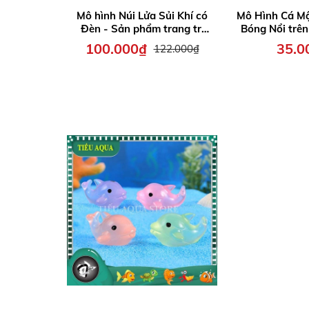
Mô hình Núi Lửa Sủi Khí có
Mô Hình Cá M
Đèn - Sản phẩm trang trí
Bóng Nổi trên
hồ cá thêm sinh động
Phụ kiện độc 
100.000₫
35.0
122.000₫
cá thêm sinh
yêu và t