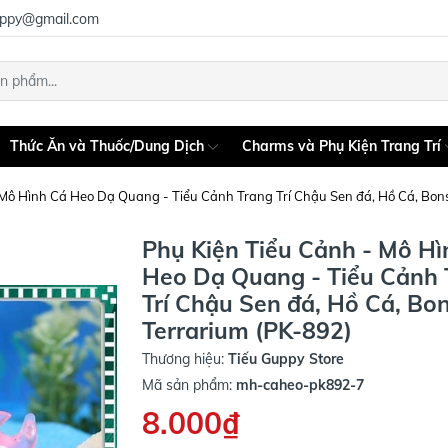
uppy@gmail.com
Thức Ăn và Thuốc/Dung Dịch
Charms và Phụ Kiện Trang Trí
 Mô Hình Cá Heo Dạ Quang - Tiểu Cảnh Trang Trí Chậu Sen đá, Hồ Cá, Bons
Phụ Kiện Tiểu Cảnh - Mô Hì
Heo Dạ Quang - Tiểu Cảnh 
Trí Chậu Sen đá, Hồ Cá, Bon
Terrarium (PK-892)
Thương hiệu:
Tiếu Guppy Store
Mã sản phẩm:
mh-caheo-pk892-7
8.000₫