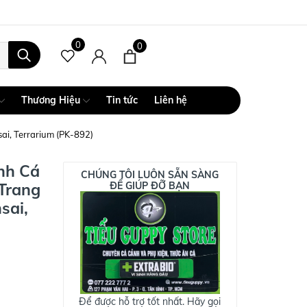
0
0
Thương Hiệu
Tin tức
Liên hệ
ai, Terrarium (PK-892)
nh Cá
CHÚNG TÔI LUÔN SẴN SÀNG
Trang
ĐỂ GIÚP ĐỠ BẠN
sai,
Để được hỗ trợ tốt nhất. Hãy gọi