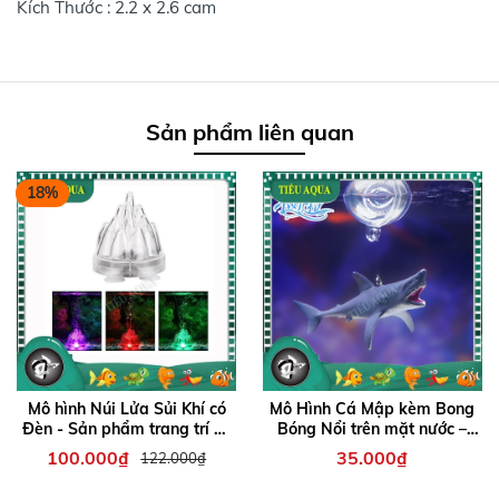
Kích Thước : 2.2 x 2.6 cam
Sản phẩm liên quan
18%
Mô hình Núi Lửa Sủi Khí có
Mô Hình Cá Mập kèm Bong
Đèn - Sản phẩm trang trí hồ
Bóng Nổi trên mặt nước –
cá thêm sinh động
Phụ kiện độc đáo giúp bể cá
100.000₫
35.000₫
122.000₫
thêm sinh động, đáng yêu
và thu hút