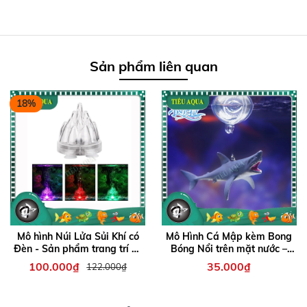
Sản phẩm liên quan
18%
Mô hình Núi Lửa Sủi Khí có
Mô Hình Cá Mập kèm Bong
Đèn - Sản phẩm trang trí hồ
Bóng Nổi trên mặt nước –
cá thêm sinh động
Phụ kiện độc đáo giúp bể cá
100.000₫
35.000₫
122.000₫
thêm sinh động, đáng yêu
và thu hút