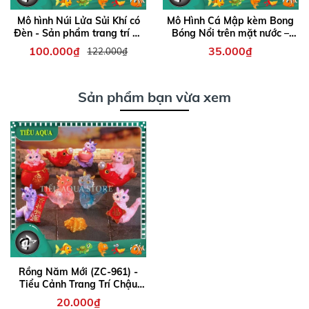
Mô hình Núi Lửa Sủi Khí có
Mô Hình Cá Mập kèm Bong
Đèn - Sản phẩm trang trí hồ
Bóng Nổi trên mặt nước –
cá thêm sinh động
Phụ kiện độc đáo giúp bể cá
100.000₫
35.000₫
122.000₫
thêm sinh động, đáng yêu
và thu hút
Sản phẩm bạn vừa xem
Rồng Năm Mới (ZC-961) -
Tiểu Cảnh Trang Trí Chậu
Sen đá, Hồ Cá, Bonsai,
20.000₫