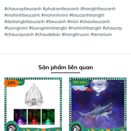
#chaucaytieucanh #phukientieucanh #trangtritieucanh
#mohinhtieucanh #mohinhmini #tieucanhtrangtri
#dotrangtritieucanh #tieucanh #mini #chautieucanh
#tuongmini #tuongminitrangtri #mohinhtrangtri #chaucay
#chaucaycanh #chaudeban #trangtrivuon #terrarium
Sản phẩm liên quan
18%