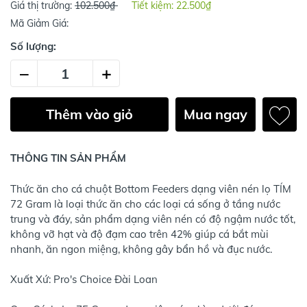
Giá thị trường:
102.500₫
Tiết kiệm:
22.500₫
Mã Giảm Giá:
Số lượng:
–
+
Thêm vào giỏ
Mua ngay
THÔNG TIN SẢN PHẨM
Thức ăn cho cá chuột Bottom Feeders dạng viên nén lọ TÍM
72 Gram là loại thức ăn cho các loại cá sống ở tầng nước
trung và đáy, sản phẩm dạng viên nén có độ ngậm nước tốt,
không vỡ hạt và độ đạm cao trên 42% giúp cá bắt mùi
nhanh, ăn ngon miệng, không gây bẩn hồ và đục nước.
Xuất Xứ: Pro's Choice Đài Loan