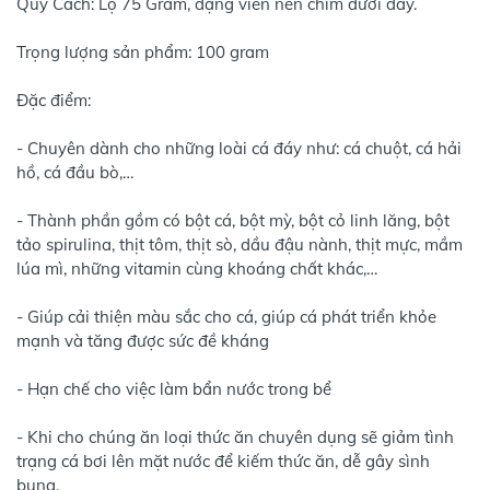
Quy Cách: Lọ 75 Gram, dạng viên nén chìm dưới đáy.
Trọng lượng sản phẩm: 100 gram
Đặc điểm:
- Chuyên dành cho những loài cá đáy như: cá chuột, cá hải
hồ, cá đầu bò,…
- Thành phần gồm có bột cá, bột mỳ, bột cỏ linh lăng, bột
tảo spirulina, thịt tôm, thịt sò, dầu đậu nành, thịt mực, mầm
lúa mì, những vitamin cùng khoáng chất khác,…
- Giúp cải thiện màu sắc cho cá, giúp cá phát triển khỏe
mạnh và tăng được sức đề kháng
- Hạn chế cho việc làm bẩn nước trong bể
- Khi cho chúng ăn loại thức ăn chuyên dụng sẽ giảm tình
trạng cá bơi lên mặt nước để kiếm thức ăn, dễ gây sình
bụng.