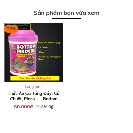
chép sư tử,Ranchu,
màu , cá cảnh nhỏ...
Goldfish...
Sản phẩm bạn vừa xem
22%
Long Sinh
Thức Ăn Cá Tầng Đáy: Cá
Chuột, Pleco ..... Bottom
Feeders Pro Choice (Hủ
80.000₫
102.500₫
72gram)