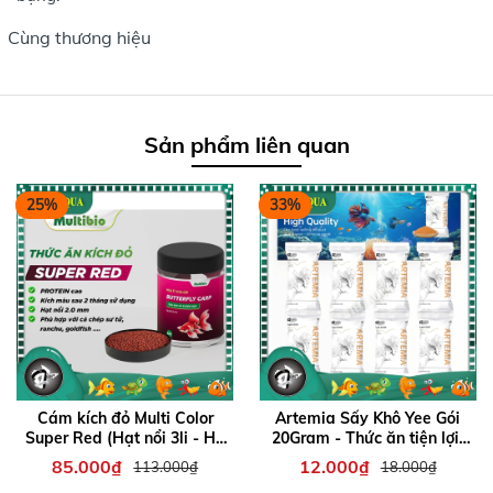
Cùng thương hiệu
Sản phẩm liên quan
25%
33%
Cám kích đỏ Multi Color
Artemia Sấy Khô Yee Gói
Super Red (Hạt nổi 3li - Hủ
20Gram - Thức ăn tiện lợi,
300gr) - Thức Ăn Chuyên
cho ăn trực tiếp, bổ sung
85.000₫
12.000₫
113.000₫
18.000₫
kích màu đỏ cho cá Phi tần,
chất dinh dưỡng cho cá bảy