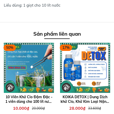
Liều dùng: 1 giọt cho 10 lít nước
Sản phẩm liên quan
50%
17%
10 Viên Khử Clo Đậm Đặc -
KOIKA DETOX | Dung Dịch
1 viên dùng cho 100 lít nước
khử Clo, Khử Kim Loại Nặng,
- Khử clo, ổn định nước
Giảm Stress, Chống Sốc
10.000₫
28.000₫
20.000₫
33.600₫
Chuyên Cho Cá Tép cảnh