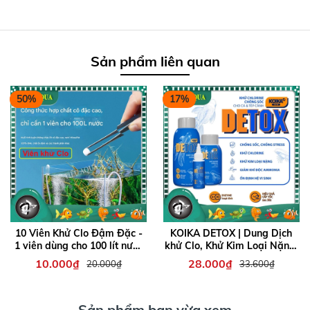
Sản phẩm liên quan
50%
17%
10 Viên Khử Clo Đậm Đặc -
KOIKA DETOX | Dung Dịch
1 viên dùng cho 100 lít nước
khử Clo, Khử Kim Loại Nặng,
- Khử clo, ổn định nước
Giảm Stress, Chống Sốc
10.000₫
28.000₫
20.000₫
33.600₫
Chuyên Cho Cá Tép cảnh
Sản phẩm bạn vừa xem